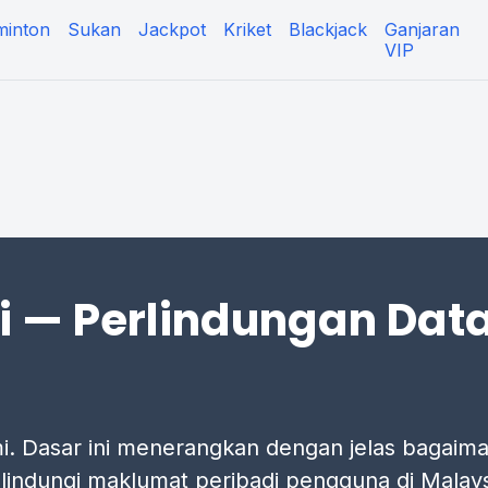
minton
Sukan
Jackpot
Kriket
Blackjack
Ganjaran
VIP
si — Perlindungan Da
mi. Dasar ini menerangkan dengan jelas bagaim
ndungi maklumat peribadi pengguna di Malays