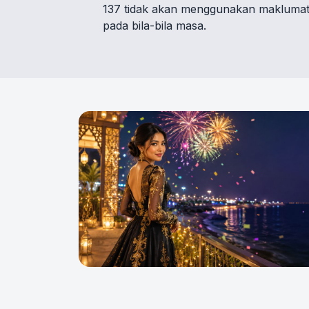
137 tidak akan menggunakan maklumat a
pada bila-bila masa.