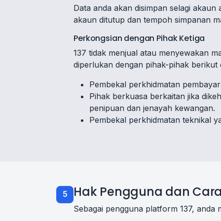
Data anda akan disimpan selagi akaun a
akaun ditutup dan tempoh simpanan ma
Perkongsian dengan Pihak Ketiga
137 tidak menjual atau menyewakan ma
diperlukan dengan pihak-pihak berikut 
Pembekal perkhidmatan pembayara
Pihak berkuasa berkaitan jika di
penipuan dan jenayah kewangan.
Pembekal perkhidmatan teknikal ya
Hak Pengguna dan Car
5
Sebagai pengguna platform 137, anda 