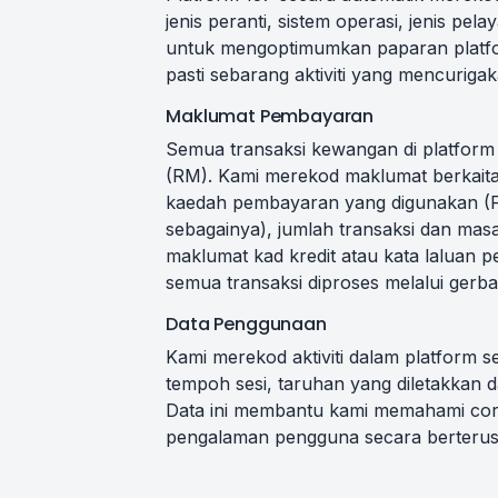
jenis peranti, sistem operasi, jenis pela
untuk mengoptimumkan paparan platfo
pasti sebarang aktiviti yang mencurigak
Maklumat Pembayaran
Semua transaksi kewangan di platform 
(RM). Kami merekod maklumat berkaita
kaedah pembayaran yang digunakan (F
sebagainya), jumlah transaksi dan mas
maklumat kad kredit atau kata laluan
semua transaksi diproses melalui ger
Data Penggunaan
Kami merekod aktiviti dalam platform s
tempoh sesi, taruhan yang diletakkan da
Data ini membantu kami memahami co
pengalaman pengguna secara berterus