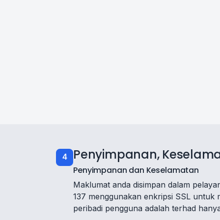
Penyimpanan, Keselama
4
Penyimpanan dan Keselamatan
Maklumat anda disimpan dalam pelayan 
137 menggunakan enkripsi SSL untuk m
peribadi pengguna adalah terhad hany