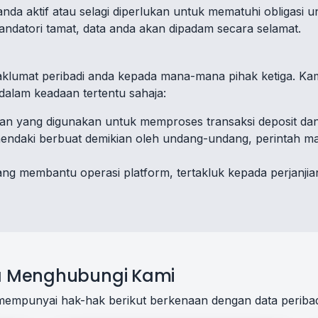
nda aktif atau selagi diperlukan untuk mematuhi obligasi 
ndatori tamat, data anda akan dipadam secara selamat.
klumat peribadi anda kepada mana-mana pihak ketiga. Ka
dalam keadaan tertentu sahaja:
n yang digunakan untuk memproses transaksi deposit da
kehendaki berbuat demikian oleh undang-undang, perintah
ng membantu operasi platform, tertakluk kepada perjanjian
a Menghubungi Kami
mempunyai hak-hak berikut berkenaan dengan data peribad