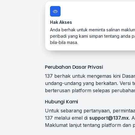
Hak Akses
Anda berhak untuk meminta salinan maklu
peribadi yang kami simpan tentang anda 
bila-bila masa.
Perubahan Dasar Privasi
137 berhak untuk mengemas kini Dasar
undang-undang yang berkaitan. Versi te
berterusan platform selepas perubahan
Hubungi Kami
Untuk sebarang pertanyaan, permintaa
137 melalui emel di
support@137.mx
. 
Maklumat lanjut tentang platform dan po