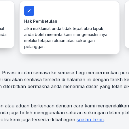
Hak Pembetulan
mat
Jika maklumat anda tidak tepat atau lapuk,
pada
anda boleh meminta kami mengemaskininya
melalui tetapan akaun atau sokongan
pelanggan.
 Privasi ini dari semasa ke semasa bagi mencerminkan pe
rkini akan sentiasa tersedia di halaman ini dengan tarikh
 diterbitkan bermakna anda menerima dasar yang telah dik
n atau aduan berkenaan dengan cara kami mengendalikan d
Anda juga boleh menggunakan saluran sokongan dalam pla
lisi kami juga tersedia di bahagian
soalan lazim
.